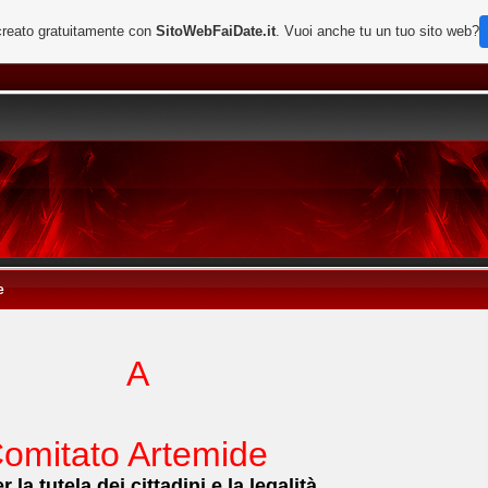
creato gratuitamente con
SitoWebFaiDate.it
. Vuoi anche tu un tuo sito web?
e
A
omitato Artemide
 la tutela dei cittadini e la legalità