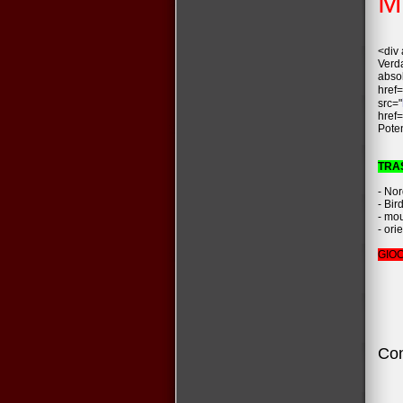
M
<div 
Verda
abso
href=
src="
href=
Pote
TRA
- Nor
- Bir
- mou
- ori
GIOC
a c
Con
33
33