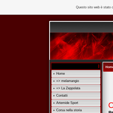
Questo sito web è stato 
Hom
Home
=> melamangio
=> La Zeppolata
Contatti
C
Artemide Sport
Corsa nella storia
Per