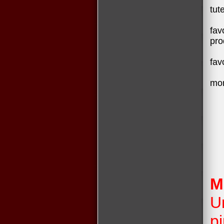
tute
fav
pro
fav
mon
M
Un
p