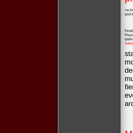
<a hr
and-
Fest
Piaz
dalle
Saba
st
mo
de
mu
fie
ev
arc