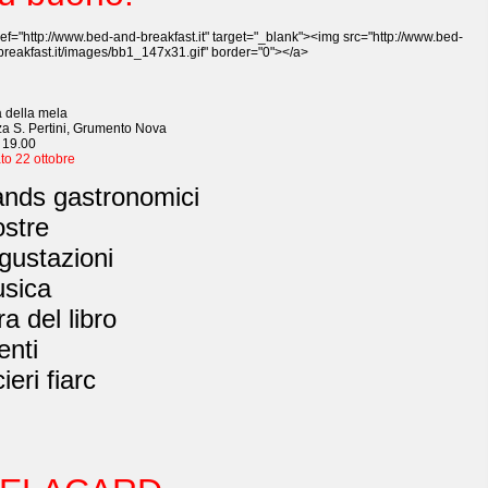
ef="http://www.bed-and-breakfast.it" target="_blank"><img src="http://www.bed-
breakfast.it/images/bb1_147x31.gif" border="0"></a>
a della mela
za S. Pertini, Grumento Nova
 19.00
to 22 ottobre
ands gastronomici
stre
gustazioni
sica
ra del libro
enti
ieri fiarc