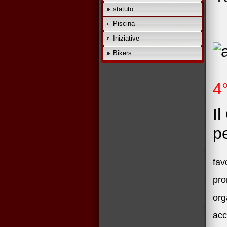
statuto
Piscina
Iniziative
Bikers
4
I
pe
fav
pro
org
acc