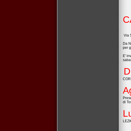
C
Via 
Da N
per g
E' in
saba
D
COR
A
Pres
di T
L
LEZI