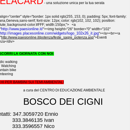
ELACARD
- una soluzione unica per la tua serata
align="center" style="border: 1px solid rgb(255, 153, 0); padding: 5px; font-family:
na,Geneva,sans-serif; font-size: 12px; color: rgb(102, 102, 102); position:
lute; background-color:#FFF; width:150px;"> <a
http://www.paesionline.it/
"
"><img height="26" border="0" width="102"
http://images.placesonline.com/widgets/logo_102x26_it.jpg
"></a><br><a
"
http://www.paesionline.it/potenza/feste_sagre_potenza.asp
">Eventi
nza</div>
SCORRI LA GIORNATA CON NOI:
dic walking
d Watching
ntain bike
enteering
HI PER BAMBINI SUI TEMI AMBIENTALI
ura del CENTRO DI EDUCAZIONE AMBIENTALE
BOSCO DEI CIGNI
tatti: 347.3059720 Ennio
3.3846135 Ivan
3.3596557 Nico